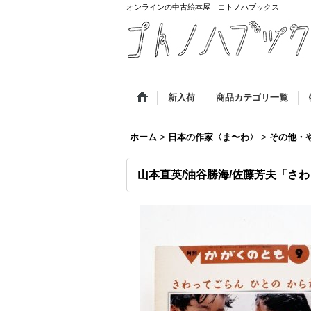
オンラインの中古絵本屋 コトノハブックス
新入荷
商品カテゴリ一覧
ホーム
>
日本の作家〈ま〜わ〉
>
その他・
山本直英/油谷勝海/佐藤芳夫「さ