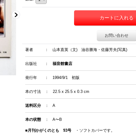
お問い合わせ
著者
：
山本直英（文) 油谷勝海・佐藤芳夫(写真)
出版社 ：
福音館書店
発行年
：
1994/9/1 初版
本の寸法
：
22.5 x 25.5 x 0.3 cm
送料区分
： A
本の状態
： A〜B
■
月刊かがくのとも 93号
・ソフトカバーです。