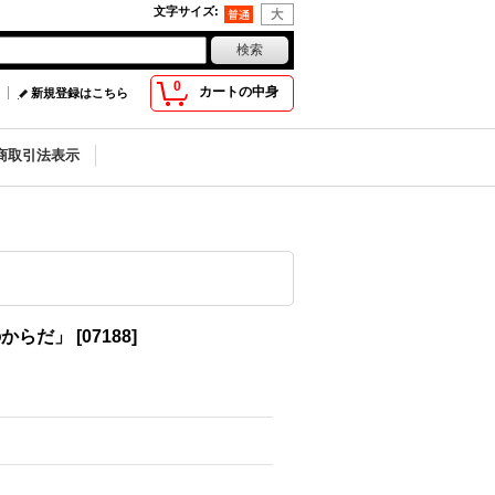
文字サイズ
:
0
カートの中身
新規登録はこちら
商取引法表示
のからだ」
[
07188
]