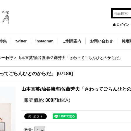
ログイン
特集
twitter
instagram
ご利用案内
お問い合わせ
特定
や〜わ行
>
山本直英/油谷勝海/佐藤芳夫「さわってごらんひとのからだ」
わってごらんひとのからだ」
[
07188
]
山本直英/油谷勝海/佐藤芳夫「さわってごらんひと
販売価格
:
300円
(税込)
数量
: