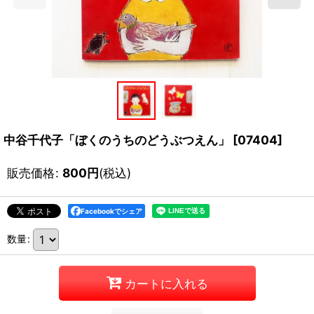
中谷千代子「ぼくのうちのどうぶつえん」
[
07404
]
販売価格
:
800
円
(税込)
Facebookでシェア
数量
:
カートに入れる