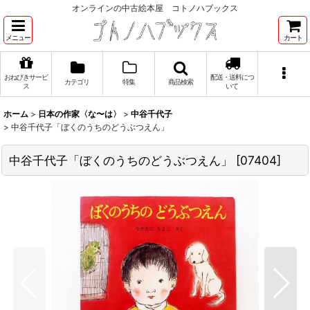
オンラインの中古絵本屋 コトノハブックス
メニュー
カート
おねびきサービ
配送・送料につ
カテゴリ
特集
商品検索
ス
いて
ホーム
>
日本の作家〈な〜は〉
>
中谷千代子
>
中谷千代子「ぼくのうちのどうぶつえん」
中谷千代子「ぼくのうちのどうぶつえん」
[
07404
]