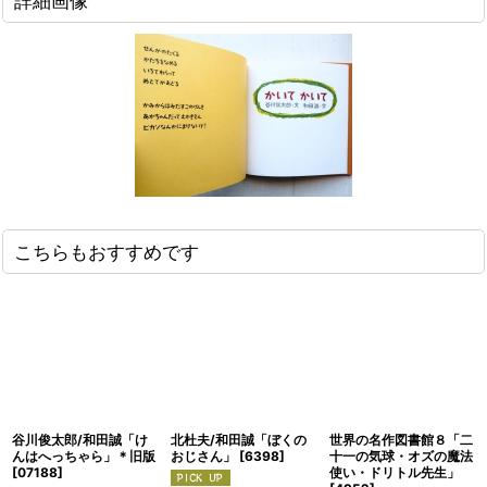
詳細画像
こちらもおすすめです
谷川俊太郎/和田誠「け
北杜夫/和田誠「ぼくの
世界の名作図書館８「二
んはへっちゃら」＊旧版
おじさん」
[
6398
]
十一の気球・オズの魔法
[
07188
]
使い・ドリトル先生」