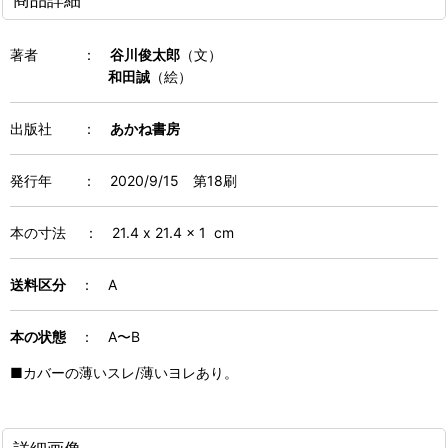
著者 ：
谷川俊太郎
（文）
和田誠
（絵）
出版社 ：
あかね書房
発行年 ： 2020/9/15 第18刷
本の寸法 ：
21.4 x 21.4 x 1
cm
送料区分
：
A
本の状態
：
A〜B
■カバーの薄いスレ/薄いヨレあり。