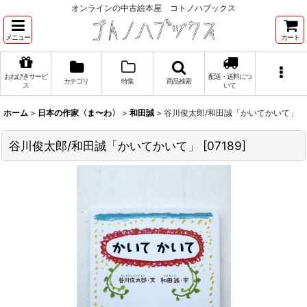
オンラインの中古絵本屋 コトノハブックス
メニュー
カート
おねびきサービ
配送・送料につ
カテゴリ
特集
商品検索
ス
いて
ホーム
>
日本の作家〈ま〜わ〉
>
和田誠
>
谷川俊太郎/和田誠「かいてかいて」
谷川俊太郎/和田誠「かいてかいて」
[
07189
]