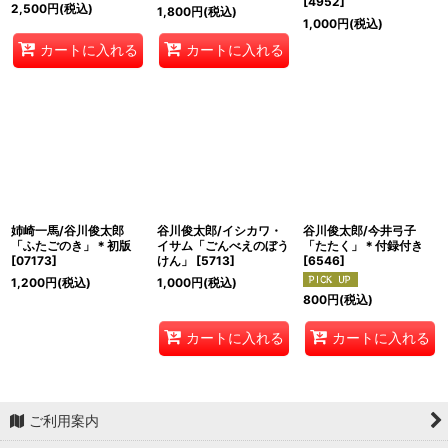
[
4952
]
2,500
円
(税込)
1,800
円
(税込)
1,000
円
(税込)
カートに入れる
カートに入れる
姉崎一馬/谷川俊太郎
谷川俊太郎/イシカワ・
谷川俊太郎/今井弓子
「ふたごのき」＊初版
イサム「ごんべえのぼう
「たたく」＊付録付き
[
07173
]
けん」
[
5713
]
[
6546
]
1,200
円
(税込)
1,000
円
(税込)
800
円
(税込)
カートに入れる
カートに入れる
ご利用案内