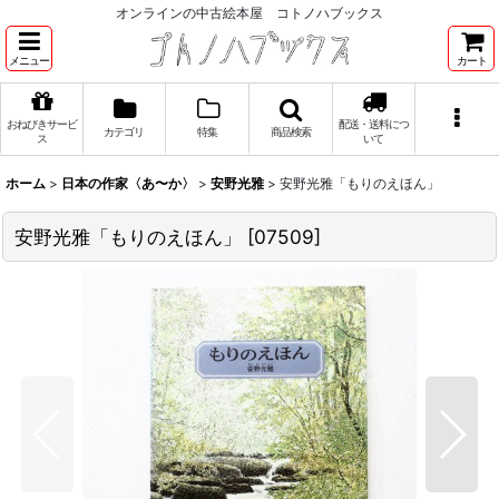
オンラインの中古絵本屋 コトノハブックス
メニュー
カート
おねびきサービ
配送・送料につ
カテゴリ
特集
商品検索
ス
いて
ホーム
>
日本の作家〈あ〜か〉
>
安野光雅
>
安野光雅「もりのえほん」
安野光雅「もりのえほん」
[
07509
]