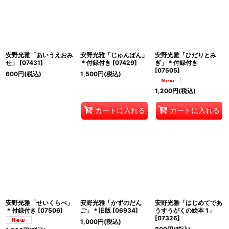
安野光雅「あいうえおみ
安野光雅「じゅんばん」
安野光雅「ひだりとみ
せ」
[
07431
]
＊付録付き
[
07429
]
ぎ」＊付録付き
[
07505
]
600
円
(税込)
1,500
円
(税込)
1,200
円
(税込)
カートに入れる
カートに入れる
安野光雅「せいくらべ」
安野光雅「かずのだん
安野光雅「はじめてであ
＊付録付き
[
07506
]
ご」＊旧版
[
06934
]
うすうがくの絵本 1」
[
07326
]
1,000
円
(税込)