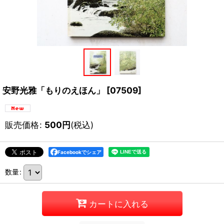
安野光雅「もりのえほん」
[
07509
]
販売価格
:
500
円
(税込)
Facebookでシェア
数量
:
カートに入れる