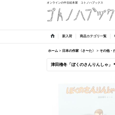
オンラインの中古絵本屋 コトノハブックス
新入荷
商品カテゴリ一覧
ホーム
>
日本の作家〈さ〜た〉
>
その他・
津田櫓冬「ぼくのさんりんしゃ」