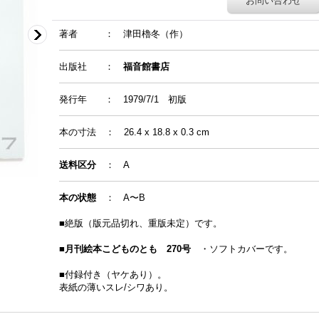
お問い合わせ
著者
：
津田櫓冬（作）
出版社 ：
福音館書店
発行年
：
1979/7/1 初版
本の寸法
：
26.4 x 18.8 x 0.3 cm
送料区分
： A
本の状態
： A〜B
■絶版（版元品切れ、重版未定）です。
■
月刊絵本こどものとも 270号
・ソフトカバーです。
■付録付き（ヤケあり）。
表紙の薄いスレ/シワあり。