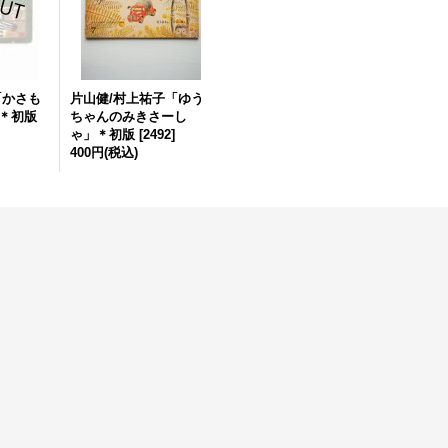
「かさも
片山健/村上祐子「ゆう
＊初版
ちゃんのみきさーし
ゃ」＊初版
[
2492
]
400円
(税込)