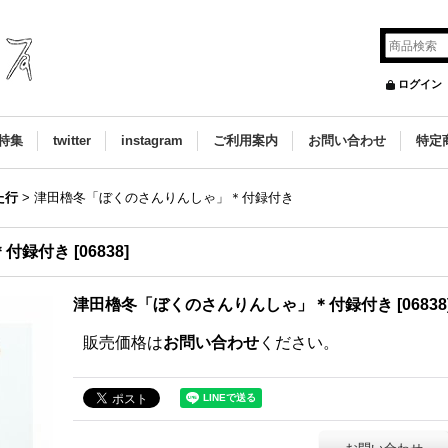
ログイン
特集
twitter
instagram
ご利用案内
お問い合わせ
特定
た行
>
津田櫓冬「ぼくのさんりんしゃ」＊付録付き
＊付録付き
[
06838
]
津田櫓冬「ぼくのさんりんしゃ」＊付録付き
[
06838
販売価格は
お問い合わせ
ください。