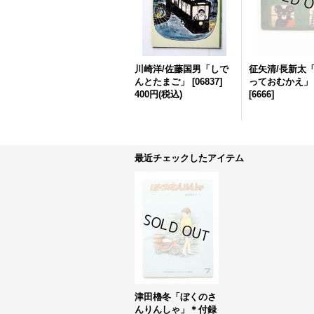
川崎洋/佐藤国男「しで
征矢清/長新太
んとたまご」
[
06837
]
っておむかえ」
400円
(税込)
[
6666
]
最近チェックしたアイテム
津田櫓冬「ぼくのさ
んりんしゃ」＊付録