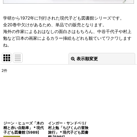
学研から1972年に刊行された現代子ども図書館シリーズです。
全20巻中欠けがあるため、単品での販売となります。
海外の作家によるおはなしの面白さはもちろん、中谷千代子や村上
勉など日本の画家によるカラー挿絵もどれも観ていてワクワします
ね。
表示順変更
閉じる
2
件
表示数
:
並び順
:
絞り込む
ジーン・ヒューズ「木の
インガー・サンドベリ/
精と赤い自動車」＊現代
村上勉「ちびくんの冒険
子ども図書館
[
5989
]
旅行」＊現代子ども図書
館
[
5991
]