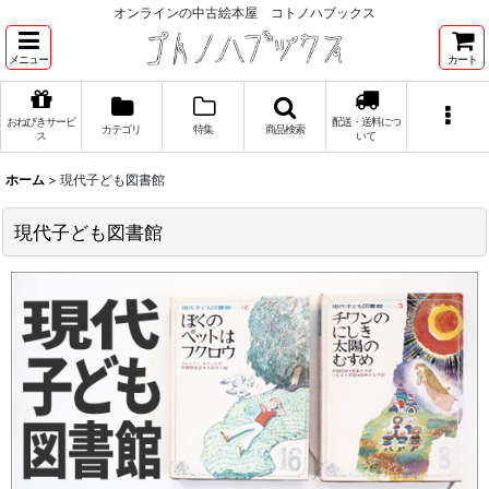
オンラインの中古絵本屋 コトノハブックス
メニュー
カート
おねびきサービ
配送・送料につ
カテゴリ
特集
商品検索
ス
いて
ホーム
>
現代子ども図書館
現代子ども図書館