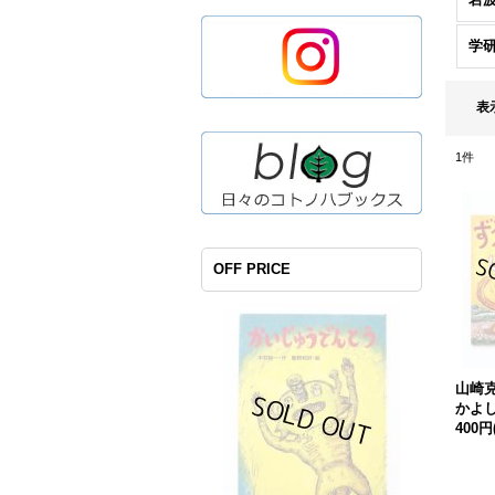
学
表
1
件
OFF PRICE
山崎
かよ
400円