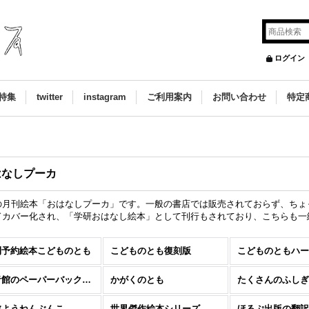
ログイン
特集
twitter
instagram
ご利用案内
お問い合わせ
特定
はなしプーカ
の月刊絵本「おはなしプーカ」です。一般の書店では販売されておらず、ちょ
ドカバー化され、「学研おはなし絵本」として刊行もされており、こちらも一
刊予約絵本こどものとも
こどものとも復刻版
こどものともハー
福音館のペーパーバック絵本
かがくのとも
たくさんのふしぎ
波ようねんぶんこ
世界傑作絵本シリーズ
ほるぷ出版の翻訳