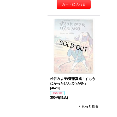
松谷みよ子/斉藤真成「すもう
にかったびんぼうがみ」
[
4628
]
300円
(税込)
もっと見る