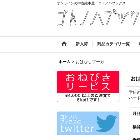
オンラインの中古絵本屋 コトノハブックス
新入荷
商品カテゴリ一覧
ホーム
>
おはなしプーカ
お
学研
ハー
月
岩