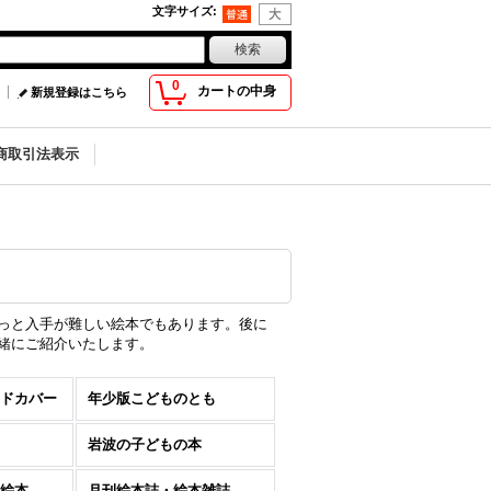
文字サイズ
:
0
カートの中身
新規登録はこちら
商取引法表示
っと入手が難しい絵本でもあります。後に
緒にご紹介いたします。
ドカバー
年少版こどものとも
岩波の子どもの本
絵本
月刊絵本誌・絵本雑誌