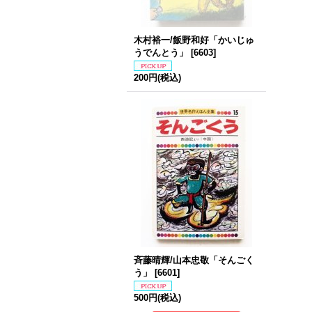
木村裕一/飯野和好「かいじゅ
うでんとう」
[
6603
]
200円
(税込)
斉藤晴輝/山本忠敬「そんごく
う」
[
6601
]
500円
(税込)