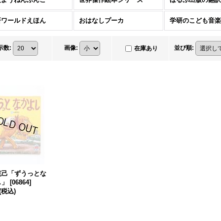
研ワールドえほん
おはなしプーカ
学研のこども音楽
示数
:
画像
:
並び順
:
在庫あり
克己「ずうっとな
し」
[
06864
]
(税込)