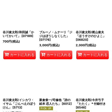
谷川俊太郎/和田誠「か
ブルーノ・ムナーリ「ジ
谷川俊太郎/梶山俊夫
いてかいて」
[
07189
]
ジはぼうしなくした」
「ほうすけのひよこ」
[
07176
]
[
06820
]
700
円
(税込)
3,000
円
(税込)
2,000
円
(税込)
カートに入れる
カートに入れる
カートに入れる
谷川俊太郎/イシカワ・
新倉俊一/司修他「詩の
谷川俊太郎/今井弓子
イサム「ごんべえのぼう
絵本 恋人たち」
[
6012
]
「たたく」＊付録付き
けん」
[
5713
]
[
6546
]