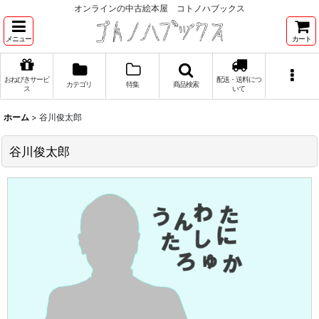
オンラインの中古絵本屋 コトノハブックス
メニュー
カート
おねびきサービ
配送・送料につ
カテゴリ
特集
商品検索
ス
いて
ホーム
>
谷川俊太郎
谷川俊太郎