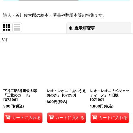
詩人・谷川俊太郎の絵本・著書や翻訳本等の特集です。
表示順変更
閉じる
31
件
表示数
:
並び順
:
絞り込む
下谷二助/谷川俊太郎
レオ・レオニ「あいうえ
レオ・レオニ「ペツェッ
「三枚のカード」
おのき」
[
07250
]
ティーノ」＊旧版
[
07296
]
[
07190
]
800
円
(税込)
300
円
(税込)
1,800
円
(税込)
カートに入れる
カートに入れる
カートに入れる