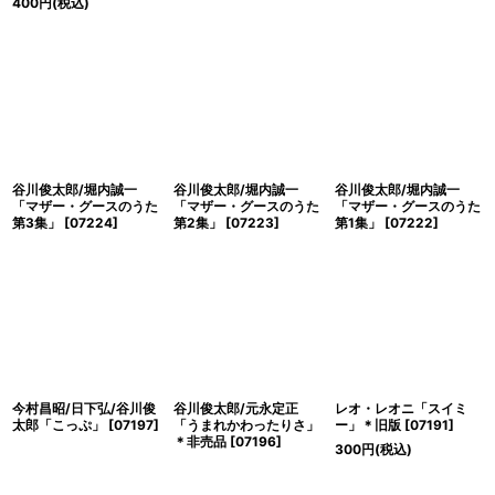
400
円
(税込)
谷川俊太郎/堀内誠一
谷川俊太郎/堀内誠一
谷川俊太郎/堀内誠一
「マザー・グースのうた
「マザー・グースのうた
「マザー・グースのうた
第3集」
[
07224
]
第2集」
[
07223
]
第1集」
[
07222
]
今村昌昭/日下弘/谷川俊
谷川俊太郎/元永定正
レオ・レオニ「スイミ
太郎「こっぷ」
[
07197
]
「うまれかわったりさ」
ー」＊旧版
[
07191
]
＊非売品
[
07196
]
300
円
(税込)