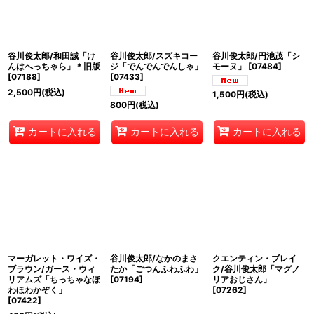
谷川俊太郎/和田誠「け
谷川俊太郎/スズキコー
谷川俊太郎/円池茂「シ
んはへっちゃら」＊旧版
ジ「でんでんでんしゃ」
モーヌ」
[
07484
]
[
07188
]
[
07433
]
2,500
円
(税込)
1,500
円
(税込)
800
円
(税込)
カートに入れる
カートに入れる
カートに入れる
マーガレット・ワイズ・
谷川俊太郎/なかのまさ
クエンティン・ブレイ
ブラウン/ガース・ウィ
たか「ごつんふわふわ」
ク/谷川俊太郎「マグノ
リアムズ「ちっちゃなほ
[
07194
]
リアおじさん」
わほわかぞく」
[
07262
]
[
07422
]