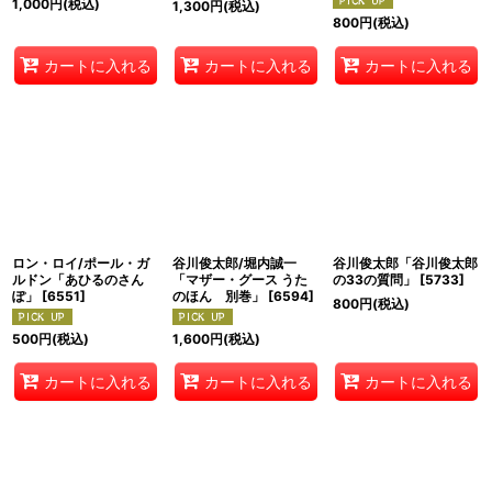
1,000
円
(税込)
1,300
円
(税込)
800
円
(税込)
カートに入れる
カートに入れる
カートに入れる
ロン・ロイ/ポール・ガ
谷川俊太郎/堀内誠一
谷川俊太郎「谷川俊太郎
ルドン「あひるのさん
「マザー・グース うた
の33の質問」
[
5733
]
ぽ」
[
6551
]
のほん 別巻」
[
6594
]
800
円
(税込)
500
円
(税込)
1,600
円
(税込)
カートに入れる
カートに入れる
カートに入れる