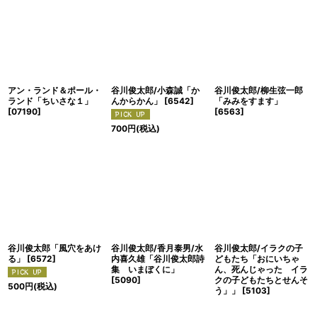
アン・ランド＆ポール・
谷川俊太郎/小森誠「か
谷川俊太郎/柳生弦一郎
ランド「ちいさな１」
んからかん」
[
6542
]
「みみをすます」
[
07190
]
[
6563
]
700
円
(税込)
谷川俊太郎「風穴をあけ
谷川俊太郎/香月泰男/水
谷川俊太郎/イラクの子
る」
[
6572
]
内喜久雄「谷川俊太郎詩
どもたち「おにいちゃ
集 いまぼくに」
ん、死んじゃった イラ
[
5090
]
クの子どもたちとせんそ
500
円
(税込)
う」」
[
5103
]