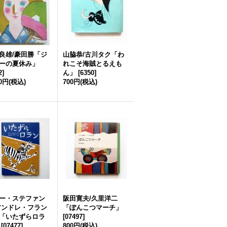
良雄/豪田勝「ジ
山脇恭/古川タク「わ
ーの夏休み」
れこそ海賊とるえも
2
]
ん」
[
6350
]
00円
(税込)
700円
(税込)
ー・ステファン
阪田寛夫/久里洋二
アンドレ・フラン
「ぽんこつマーチ」
「いたずらロラ
[
07497
]
[
07477
]
800円
(税込)