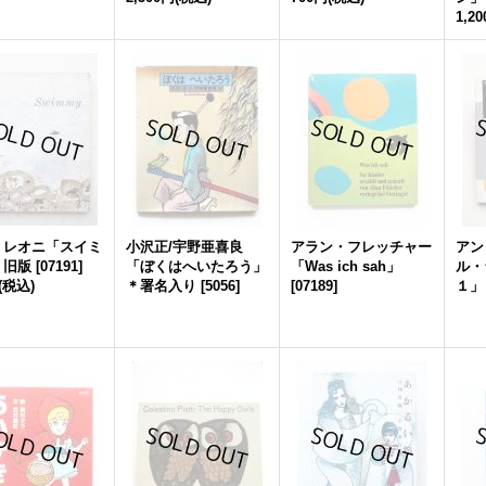
1,2
・レオニ「スイミ
小沢正/宇野亜喜良
アラン・フレッチャー
アン
＊旧版
[
07191
]
「ぼくはへいたろう」
「Was ich sah」
ル・
(税込)
＊署名入り
[
5056
]
[
07189
]
１」