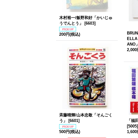
木村裕一/飯野和好「かいじゅ
うでんとう」
[
6603
]
BRUN
200円
(税込)
ELLA
ANO
2,00
斉藤晴輝/山本忠敬「そんごく
う」
[
6601
]
「福
[
5005
]
500円
(税込)
1,60