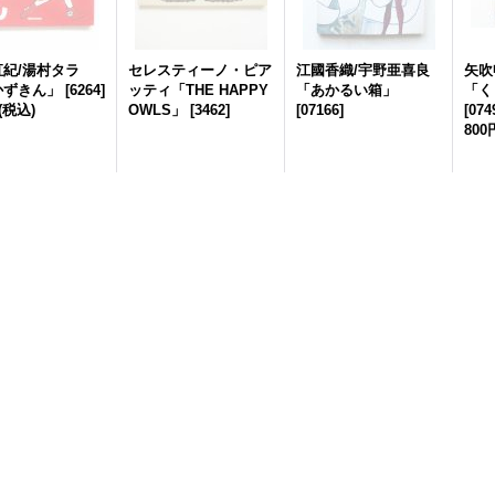
紀/湯村タラ
セレスティーノ・ピア
江國香織/宇野亜喜良
矢吹
かずきん」
[
6264
]
ッティ「THE HAPPY
「あかるい箱」
「く
(税込)
OWLS」
[
3462
]
[
07166
]
[
074
800