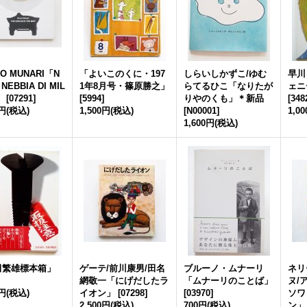
O MUNARI「N
「よいこのくに・197
しらいしかずこ/ゆむ
早川
 NEBBIA DI MIL
1年8月号・篠原勝之」
らてるひこ「なりたが
ェニ
」
[
07291
]
[
5994
]
りやのくも」＊新品
[
348
0円
(税込)
1,500円
(税込)
[
N00001
]
1,0
1,600円
(税込)
田繁雄標本箱」
ゲーテ/前川康男/田名
ブルーノ・ムナーリ
ネリ
網敬一「にげだしたラ
「ムナーリのことば」
ヌ/
0円
(税込)
イオン」
[
07298
]
[
03970
]
ソワ
2,500円
(税込)
700円
(税込)
ン」