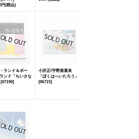
00円
(税込)
・ランド＆ポー
小沢正/宇野亜喜良
ランド「ちいさな
「ぼくはへいたろう」
[
07190
]
[
06715
]