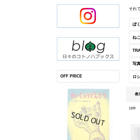
それ
ね
写
OFF PRICE
ロ
表
19
件