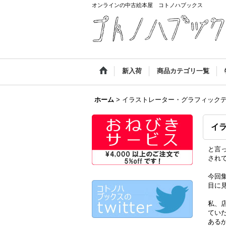
オンラインの中古絵本屋 コトノハブックス
新入荷
商品カテゴリ一覧
ホーム
>
イラストレーター・グラフィック
イ
と言
され
今回
目に
私、
てい
ある