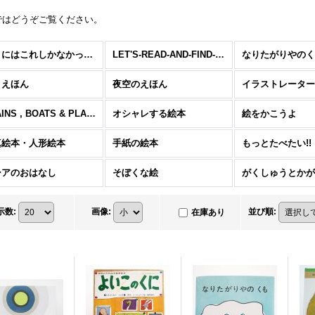
ではどうぞご覧ください。
ぼくにはこれしかなかった。
LET'S-READ-AND-FIND-OUT SCIENCE BOOK
なりたがりやのく
こえほん
夜空のえほん
TRAINS , BOATS & PLANES
オシャレする絵本
絵をかこうよ
真絵本・人形絵本
手紙の絵本
もっとたべたい!!
シアのおはなし
そぼくな絵
示数
:
画像
:
並び順
:
在庫あり