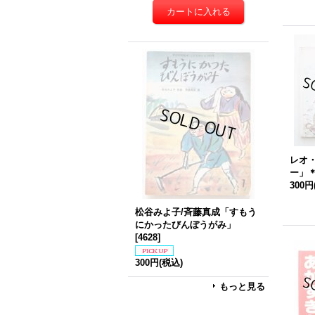
レオ
ー」
300円
松谷みよ子/斉藤真成「すもう
にかったびんぼうがみ」
[
4628
]
300円
(税込)
もっと見る