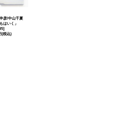
申彦/中山千夏
もはいく」
95
]
円
(税込)