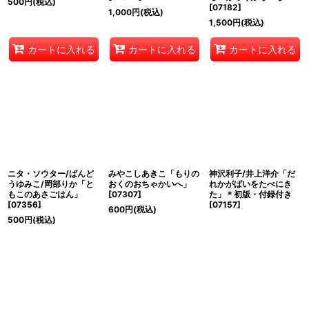
500
円
(税込)
[
07182
]
1,000
円
(税込)
1,500
円
(税込)
カートに入れる
カートに入れる
カートに入れる
ニタ・ソウター/ばんど
みやこしあきこ「もりの
神沢利子/井上洋介「だ
うゆみこ/岡部りか「と
おくのおちゃかいへ」
れかがぱいをたべにき
もこのあさごはん」
[
07307
]
た」＊初版・付録付き
[
07356
]
[
07157
]
600
円
(税込)
500
円
(税込)