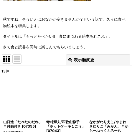
秋ですね、そういえばおなかが空きませんか？という訳で、久々に食べ
物絵本を特集します。
タイトルは「もっとたべたい!! 食にまつわる絵本あれこれ」。
さて食と読書を同時に楽しんでもらいましょう。
表示順変更
閉じる
13
件
表示数
:
並び順
:
絞り込む
山口進「たべたのだれ」
寺村輝夫/和歌山静子
なかがわりえこ/やまわ
＊付録付き
[
07355
]
「ホットケーキ１ごう」
きゆりこ「みかん」＊か
[
07043
]
らーぶっくふろーら