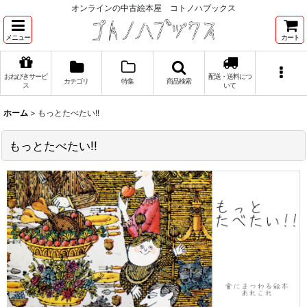
オンラインの中古絵本屋 コトノハブックス
メニュー
カート
おねびきサービ
配送・送料につ
カテゴリ
特集
商品検索
ス
いて
ホーム
>
もっとたべたい!!
もっとたべたい!!