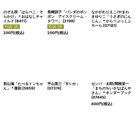
のぞえ咲「はらぺこ・そ
長崎訓子「パンダのポン
なかがわりえこ/やまわ
らかけ」＊おはなしチャ
ポン アイスクリーム・
きゆりこ「うさぎのにん
イルド
[
6411
]
タワー」
[
2199
]
じん」＊からーぶっくふ
ろーら
[
07181
]
200
円
(税込)
200
円
(税込)
初山滋「たべるトンちゃ
平山英三「すいか」
センバ・太郎/関根栄一
ん」＊復刻
[
5859
]
[
07374
]
「まちのちいさなぱんや
さん」＊キンダーブック
[
07445
]
800
円
(税込)