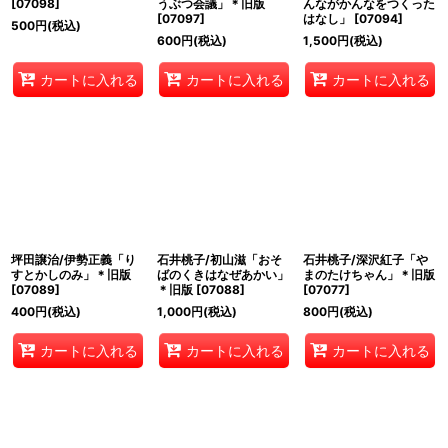
[
07098
]
うぶつ会議」＊旧版
んながかんなをつくった
[
07097
]
はなし」
[
07094
]
500
円
(税込)
600
円
(税込)
1,500
円
(税込)
カートに入れる
カートに入れる
カートに入れる
坪田譲治/伊勢正義「り
石井桃子/初山滋「おそ
石井桃子/深沢紅子「や
すとかしのみ」＊旧版
ばのくきはなぜあかい」
まのたけちゃん」＊旧版
[
07089
]
＊旧版
[
07088
]
[
07077
]
400
円
(税込)
1,000
円
(税込)
800
円
(税込)
カートに入れる
カートに入れる
カートに入れる