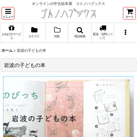
オンラインの中古絵本屋 コトノハブックス
メニュー
カート
おねびきサービ
配送・送料につ
カテゴリ
特集
商品検索
ス
いて
ホーム
>
岩波の子どもの本
岩波の子どもの本