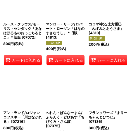
ルース・クラウス/モー
マンロー・リーフ/ロバ
コロマ神父/土方重巳
リス・センダック「あな
ート・ローソン「はなの
「ねずみとおうさま」
はほるものおっこちると
すきなうし」＊旧版
[
4810
]
こ」＊旧版
[
07072
]
[
4813
]
800
円
(税込)
200
円
(税込)
400
円
(税込)
カートに入れる
カートに入れる
カートに入れる
アン・ランド/ロジャン
へれん・ばんなーまん/
フランソワーズ「まりー
コフスキー「川はながれ
ふらんく・どびあす「ち
ちゃんとひつじ」
る」
[
07216
]
びくろ・さんぼ」
[
07186
]
[
07375
]
800
円
(税込)
300
円
(税込)