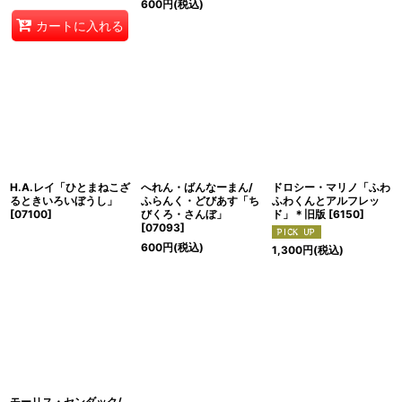
600
円
(税込)
カートに入れる
H.A.レイ「ひとまねこざ
へれん・ばんなーまん/
ドロシー・マリノ「ふわ
るときいろいぼうし」
ふらんく・どびあす「ち
ふわくんとアルフレッ
[
07100
]
びくろ・さんぼ」
ド」＊旧版
[
6150
]
[
07093
]
600
円
(税込)
1,300
円
(税込)
モーリス・センダック/