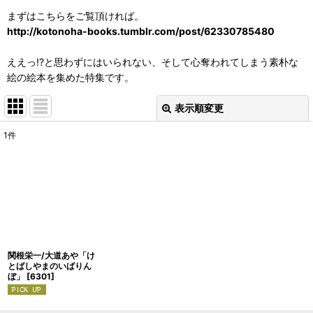
まずはこちらをご覧頂ければ。
http://kotonoha-books.tumblr.com/post/62330785480
ええっ!?と思わずにはいられない、そして心奪われてしまう素朴な
絵の絵本を集めた特集です。
表示順変更
閉じる
1
件
表示数
:
並び順
:
絞り込む
関根栄一/大道あや「け
とばしやまのいばりん
ぼ」
[
6301
]