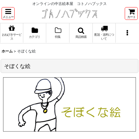
オンラインの中古絵本屋 コトノハブックス
メニュー
カート
おねびきサービ
配送・送料につ
カテゴリ
特集
商品検索
ス
いて
ホーム
>
そぼくな絵
そぼくな絵