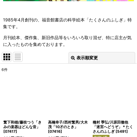
1985年4月創刊の、福音館書店の科学絵本「たくさんのふしぎ」特
集です。
月刊絵本、傑作集、新旧作品等をいろいろ取り混ぜ、特に店主が気
に入ったものを集めております。
表示順変更
閉じる
6
件
表示数
:
並び順
:
絞り込む
繁下和雄/藤枝つう「き
高橋幸子/西村繁男/大木
種村 季弘/川原田徹他
みの楽器はどんな音」
茂「10才のとき」
「迷宮へどうぞ」＊たく
[
07417
]
[
07416
]
さんのふしぎ
[
5491
]