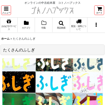
オンラインの中古絵本屋 コトノハブックス
メニュー
カート
おねびきサービ
配送・送料につ
カテゴリ
特集
商品検索
ス
いて
ホーム
>
たくさんのふしぎ
たくさんのふしぎ