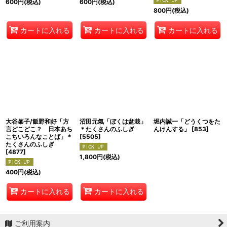
600
円
(税込)
600
円
(税込)
800
円
(税込)
カートに入れる
カートに入れる
カートに入れる
大谷峯子/飯野和好「方
沼田元氣「ぼくは盆栽」
堀内誠一「どうくつをた
言どこどこ？ 日本あち
＊たくさんのふしぎ
んけんする」
[
853
]
こちいろんなことば」＊
[
5505
]
たくさんのふしぎ
[
4877
]
1,800
円
(税込)
400
円
(税込)
カートに入れる
カートに入れる
ご利用案内