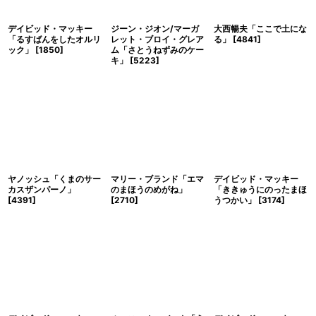
デイビッド・マッキー
ジーン・ジオン/マーガ
大西暢夫「ここで土にな
「るすばんをしたオルリ
レット・ブロイ・グレア
る」
[
4841
]
ック」
[
1850
]
ム「さとうねずみのケー
キ」
[
5223
]
ヤノッシュ「くまのサー
マリー・ブランド「エマ
デイビッド・マッキー
カスザンパーノ」
のまほうのめがね」
「ききゅうにのったまほ
[
4391
]
[
2710
]
うつかい」
[
3174
]