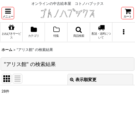
オンラインの中古絵本屋 コトノハブックス
メニュー
カート
おねびきサービ
配送・送料につ
カテゴリ
特集
商品検索
ス
いて
ホーム
>
"アリス館"
の
検索結果
"アリス館"
の
検索結果
表示順変更
閉じる
28
件
商品検索
:
表示数
:
並び順
: