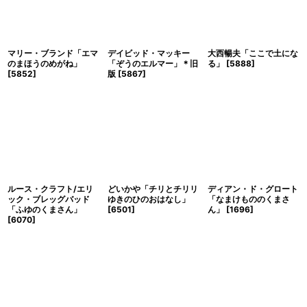
マリー・ブランド「エマ
デイビッド・マッキー
大西暢夫「ここで土にな
のまほうのめがね」
「ぞうのエルマー」＊旧
る」
[
5888
]
[
5852
]
版
[
5867
]
ルース・クラフト/エリ
どいかや「チリとチリリ
ディアン・ド・グロート
ック・ブレッグバッド
ゆきのひのおはなし」
「なまけもののくまさ
「ふゆのくまさん」
[
6501
]
ん」
[
1696
]
[
6070
]