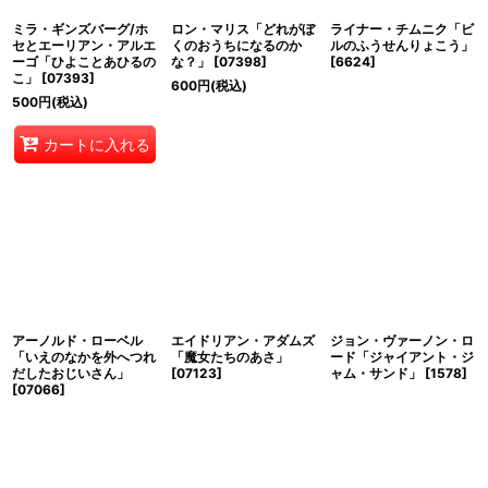
ミラ・ギンズバーグ/ホ
ロン・マリス「どれがぼ
ライナー・チムニク「ビ
絞り込む
セとエーリアン・アルエ
くのおうちになるのか
ルのふうせんりょこう」
ーゴ「ひよことあひるの
な？」
[
07398
]
[
6624
]
こ」
[
07393
]
600
円
(税込)
500
円
(税込)
カートに入れる
アーノルド・ローベル
エイドリアン・アダムズ
ジョン・ヴァーノン・ロ
「いえのなかを外へつれ
「魔女たちのあさ」
ード「ジャイアント・ジ
だしたおじいさん」
[
07123
]
ャム・サンド」
[
1578
]
[
07066
]