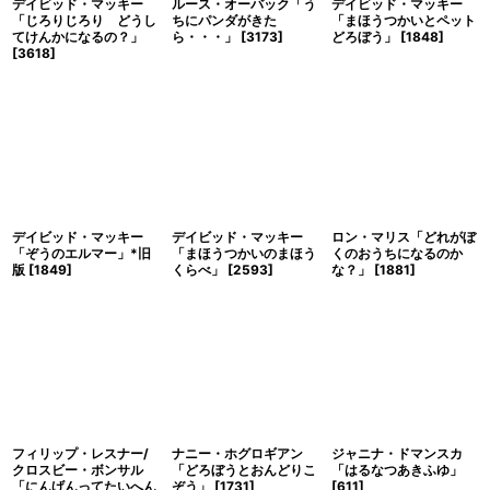
デイビッド・マッキー
ルース・オーバック「う
デイビッド・マッキー
「じろりじろり どうし
ちにパンダがきた
「まほうつかいとペット
てけんかになるの？」
ら・・・」
[
3173
]
どろぼう」
[
1848
]
[
3618
]
デイビッド・マッキー
デイビッド・マッキー
ロン・マリス「どれがぼ
「ぞうのエルマー」*旧
「まほうつかいのまほう
くのおうちになるのか
版
[
1849
]
くらべ」
[
2593
]
な？」
[
1881
]
フィリップ・レスナー/
ナニー・ホグロギアン
ジャニナ・ドマンスカ
クロスビー・ボンサル
「どろぼうとおんどりこ
「はるなつあきふゆ」
「にんげんってたいへん
ぞう」
[
1731
]
[
611
]