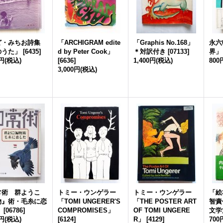
ど・みちお詩集
「ARCHIGRAM edite
「Graphis No.168」
永六
のうた」
[
6435
]
d by Peter Cook」
＊対訳付き
[
07133
]
界」
0円
(税込)
[
6636
]
1,400円
(税込)
800
3,000円
(税込)
常術 群ようこ
トミー・ウンゲラー
トミー・ウンゲラー
「絵
物』術・毛糸に恋
「TOMI UNGERER'S
「THE POSTER ART
智責
」
[
06786
]
COMPROMISES」
OF TOMI UNGERE
文学
0円
(税込)
[
6124
]
R」
[
4129
]
700