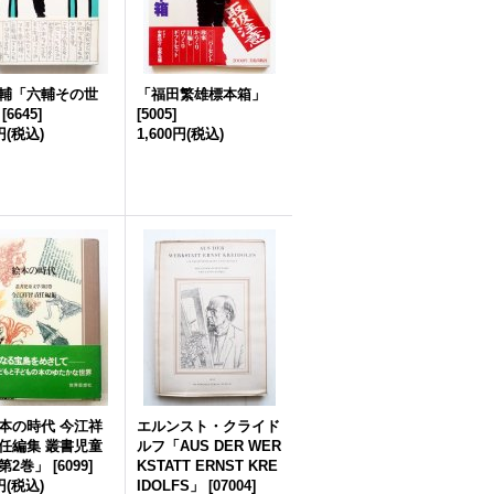
輔「六輔その世
「福田繁雄標本箱」
[
6645
]
[
5005
]
円
(税込)
1,600円
(税込)
本の時代 今江祥
エルンスト・クライド
任編集 叢書児童
ルフ「AUS DER WER
第2巻」
[
6099
]
KSTATT ERNST KRE
円
(税込)
IDOLFS」
[
07004
]