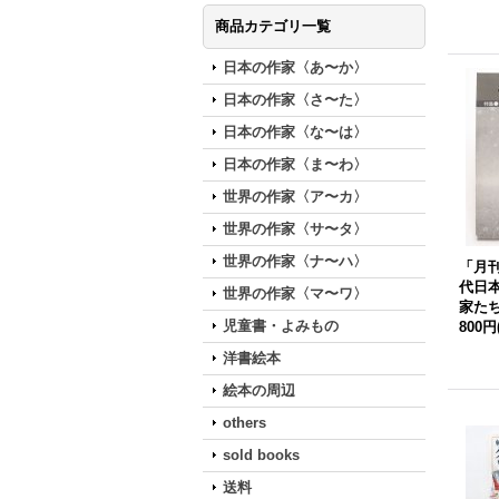
商品カテゴリ一覧
日本の作家〈あ〜か〉
日本の作家〈さ〜た〉
日本の作家〈な〜は〉
日本の作家〈ま〜わ〉
世界の作家〈ア〜カ〉
世界の作家〈サ〜タ〉
世界の作家〈ナ〜ハ〉
「月
代日
世界の作家〈マ〜ワ〉
家た
児童書・よみもの
800円
洋書絵本
絵本の周辺
others
sold books
送料