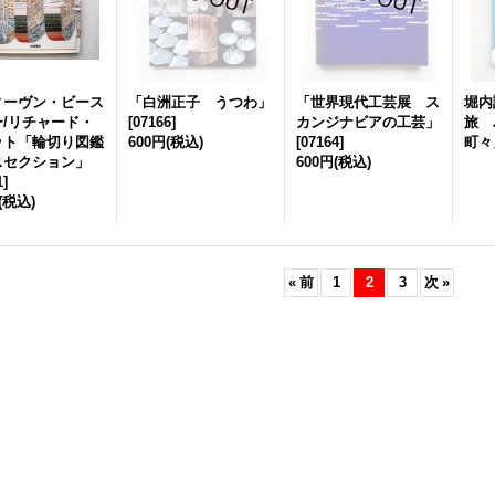
ィーヴン・ビース
「白洲正子 うつわ」
「世界現代工芸展 ス
堀内
ー/リチャード・
[
07166
]
カンジナビアの工芸」
旅 
ット「輪切り図鑑
600円
(税込)
[
07164
]
町々
スセクション」
600円
(税込)
1
]
(税込)
«
前
1
2
3
次
»