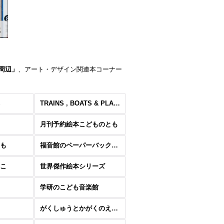
周辺」
、アート・デザイン関連本コーナー
TRAINS , BOATS & PLANES
月刊予約絵本こどものとも
も
福音館のペーパーバック絵本
こ
世界傑作絵本シリーズ
学研のこども音楽館
がくしゅうとかがくのえほん