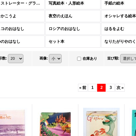
イラストレーター・グラフィックデザイナーの絵本
写真絵本・人形絵本
手紙の絵本
をかこうよ
夜空のえほん
オシャレする絵本
ェコのおはなし
ロシアのおはなし
はるをよむ
ゆのおはなし
セット本
なりたがりやのく
示数
:
画像
:
並び順
:
在庫あり
«
前
1
2
3
次
»