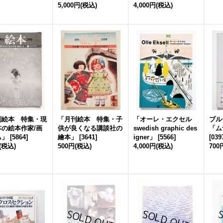
5,000円
(税込)
4,000円
(税込)
刊絵本 特集・現
「月刊絵本 特集・子
「オーレ・エクセル
ブル
本の絵本作家/画
供が良くなる講談社の
swedish graphic des
「ム
ち」
[
5864
]
繪本」
[
3641
]
igner」
[
5566
]
[
039
(税込)
500円
(税込)
4,000円
(税込)
700