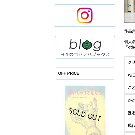
作品
個人
「oth
OFF PRICE
ね
こ
か
ほ
現