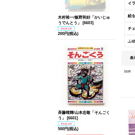
絵
木村裕一/飯野和好「かいじゅ
うでんとう」
[
6603
]
チ
200円
(税込)
ふ
表
55
件
斉藤晴輝/山本忠敬「そんごく
う」
[
6601
]
500円
(税込)