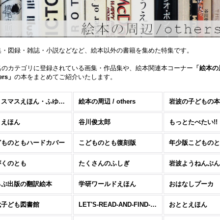
集・図録・雑誌・小説などなど、絵本以外の書籍を集めた特集です。
名のカテゴリに登録されている画集・作品集や、絵本関連本コーナー
「絵本の
ers」
の本をまとめてご紹介いたします。
クリスマスえほん・ふゆのおはなし
絵本の周辺 / others
岩波の子どもの本
こえほん
谷川俊太郎
もっとたべたい!!
どものともハードカバー
こどものとも復刻版
年少版こどものと
がくのとも
たくさんのふしぎ
岩波ようねんぶん
るぷ出版の翻訳絵本
学研ワールドえほん
おはなしプーカ
代子ども図書館
LET'S-READ-AND-FIND-OUT SCIENCE BOOK
おととえほん