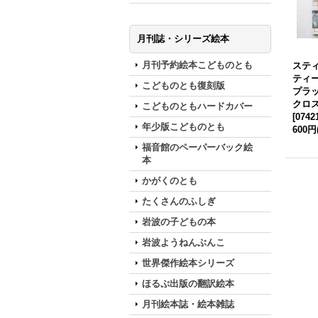
月刊誌・シリーズ絵本
月刊予約絵本こどものとも
ステ
ティ
こどものとも復刻版
プラ
クロ
こどものともハードカバー
[
0742
年少版こどものとも
600円
福音館のペーパーバック絵
本
かがくのとも
たくさんのふしぎ
岩波の子どもの本
岩波ようねんぶんこ
世界傑作絵本シリーズ
ほるぷ出版の翻訳絵本
月刊絵本誌・絵本雑誌