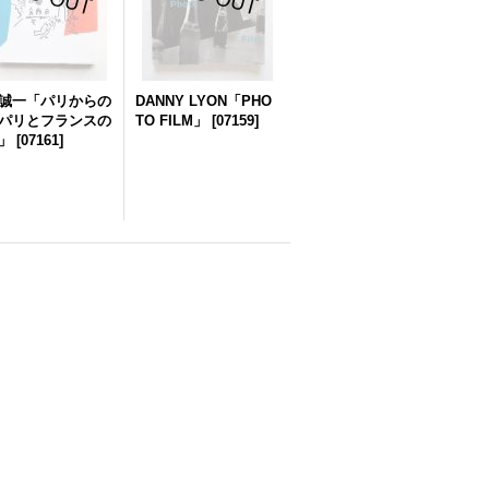
誠一「パリからの
DANNY LYON「PHO
パリとフランスの
TO FILM」
[
07159
]
」
[
07161
]