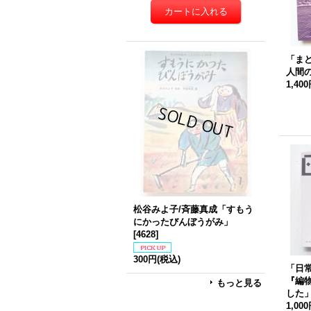
「ま
人間
1,40
松谷みよ子/斉藤真成「すもう
にかったびんぼうがみ」
[
4628
]
300円
(税込)
「日
『編
もっと見る
した
1,00